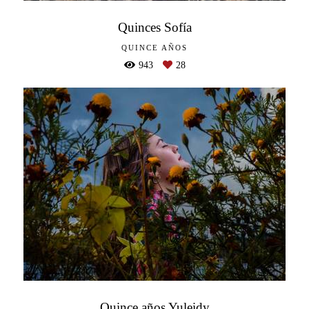
Quinces Sofía
QUINCE AÑOS
943
28
Quince años Yuleidy