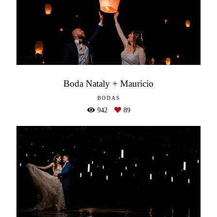
Boda Nataly + Mauricio
BODAS
942
89