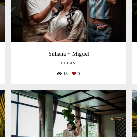
Yuliana + Miguel
BODAS
18
0