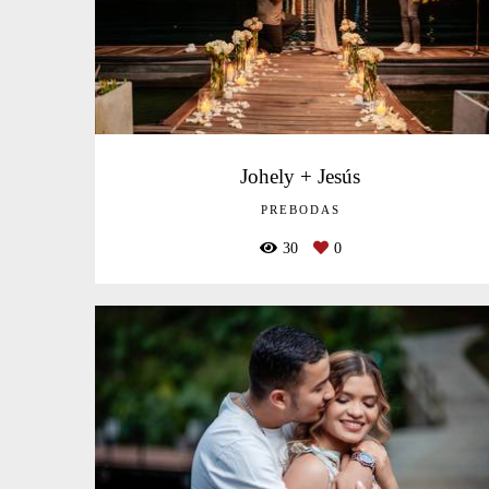
Johely + Jesús
PREBODAS
30
0