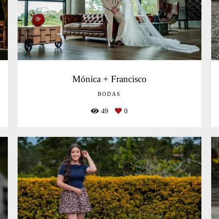
Mónica + Francisco
BODAS
49
0