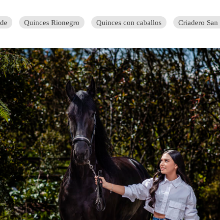
nde
Quinces Rionegro
Quinces con caballos
Criadero San